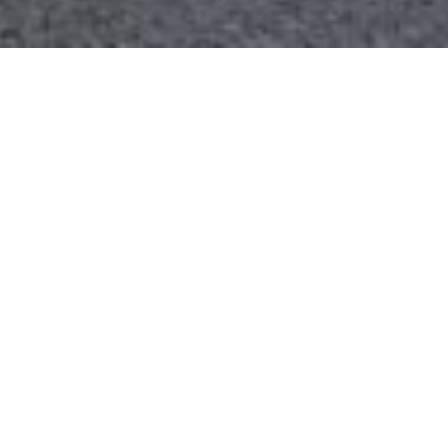
上野産婦人科は、2026年10月13日に「Uwomen's
clinic 名古屋産婦人科」へ生まれ変わります。
設備・空間・サービスのすべてを見直し、地域の女
性にとって "もっと安心できる場所" を目指します。
妊娠・出産・婦人科ケアをこれまで以上に手厚く、
より安心して受けられる体制へと進化させていきま
す。